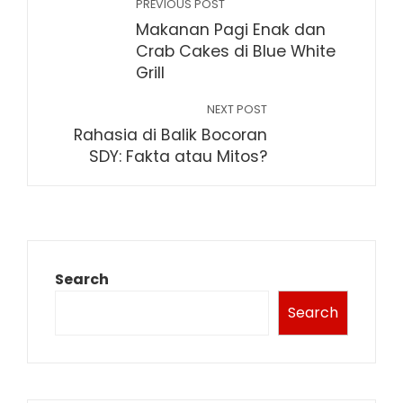
PREVIOUS POST
Makanan Pagi Enak dan
Crab Cakes di Blue White
Grill
NEXT POST
Rahasia di Balik Bocoran
SDY: Fakta atau Mitos?
Search
Search