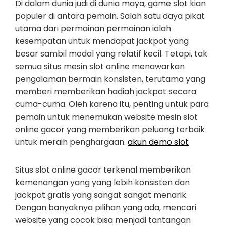
Di dalam dunia judi di dunia maya, game slot kian
populer di antara pemain. Salah satu daya pikat
utama dari permainan permainan ialah
kesempatan untuk mendapat jackpot yang
besar sambil modal yang relatif kecil. Tetapi, tak
semua situs mesin slot online menawarkan
pengalaman bermain konsisten, terutama yang
memberi memberikan hadiah jackpot secara
cuma-cuma. Oleh karena itu, penting untuk para
pemain untuk menemukan website mesin slot
online gacor yang memberikan peluang terbaik
untuk meraih penghargaan.
akun demo slot
Situs slot online gacor terkenal memberikan
kemenangan yang yang lebih konsisten dan
jackpot gratis yang sangat sangat menarik.
Dengan banyaknya pilihan yang ada, mencari
website yang cocok bisa menjadi tantangan