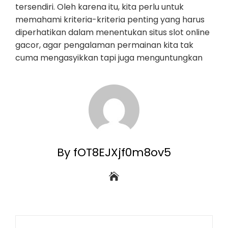
tersendiri. Oleh karena itu, kita perlu untuk
memahami kriteria-kriteria penting yang harus
diperhatikan dalam menentukan situs slot online
gacor, agar pengalaman permainan kita tak
cuma mengasyikkan tapi juga menguntungkan
By fOT8EJXjf0m8ov5