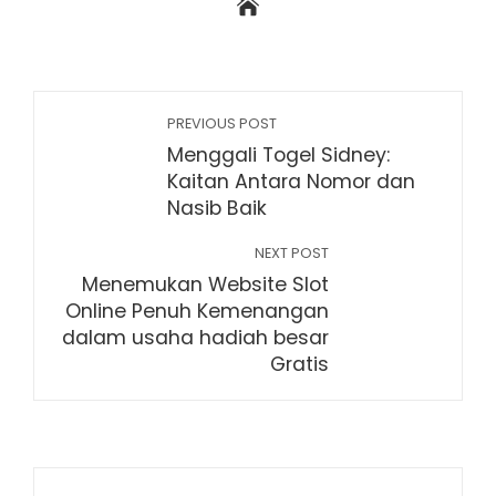
PREVIOUS POST
Menggali Togel Sidney:
Kaitan Antara Nomor dan
Nasib Baik
NEXT POST
Menemukan Website Slot
Online Penuh Kemenangan
dalam usaha hadiah besar
Gratis