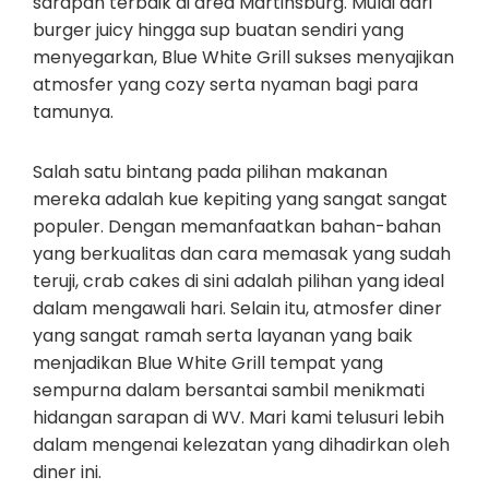
sarapan terbaik di area Martinsburg. Mulai dari
burger juicy hingga sup buatan sendiri yang
menyegarkan, Blue White Grill sukses menyajikan
atmosfer yang cozy serta nyaman bagi para
tamunya.
Salah satu bintang pada pilihan makanan
mereka adalah kue kepiting yang sangat sangat
populer. Dengan memanfaatkan bahan-bahan
yang berkualitas dan cara memasak yang sudah
teruji, crab cakes di sini adalah pilihan yang ideal
dalam mengawali hari. Selain itu, atmosfer diner
yang sangat ramah serta layanan yang baik
menjadikan Blue White Grill tempat yang
sempurna dalam bersantai sambil menikmati
hidangan sarapan di WV. Mari kami telusuri lebih
dalam mengenai kelezatan yang dihadirkan oleh
diner ini.