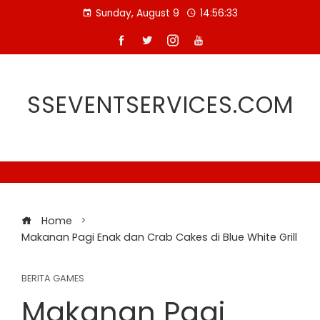
Skip
Sunday, August 9
14:56:33
to
content
SSEVENTSERVICES.COM
Home
Makanan Pagi Enak dan Crab Cakes di Blue White Grill
BERITA GAMES
Makanan Pagi