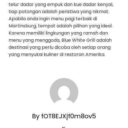
telur dadar yang empuk dan kue dadar kenyal,
tiap potongan adalah peristiwa yang nikmat.
Apabila anda ingin menu pagi terbaik di
Martinsburg, tempat adalah pilihan yang ideal.
Karena memiliki lingkungan yang ramah dan
menu yang menggoda, Blue White Grill adalah
destinasi yang perlu dicoba oleh setiap orang
yang menyukai kuliner di restoran Amerika.
By fOT8EJXjf0m8ov5