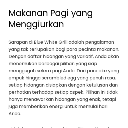
Makanan Pagi yang
Menggiurkan
Sarapan di Blue White Grill adalah pengalaman
yang tak terlupakan bagi para pecinta makanan.
Dengan daftar hidangan yang variatif, Anda akan
menemukan berbagai pilihan yang siap
menggugah selera pagi Anda. Dari pancake yang
empuk hingga scrambled egg yang penuh rasa,
setiap hidangan disiapkan dengan ketulusan dan
perhatian terhadap setiap aspek. Pilihan ini tidak
hanya menawarkan hidangan yang enak, tetapi
juga memberikan energi untuk memulai hari
Anda.