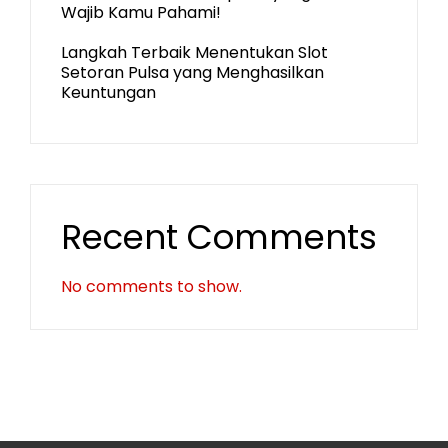
Wajib Kamu Pahami!
Langkah Terbaik Menentukan Slot
Setoran Pulsa yang Menghasilkan
Keuntungan
Recent Comments
No comments to show.