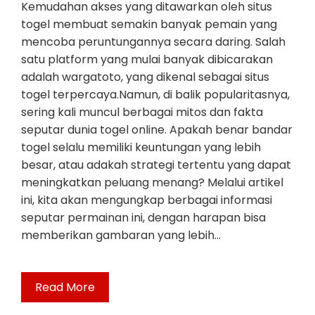
Kemudahan akses yang ditawarkan oleh situs
togel membuat semakin banyak pemain yang
mencoba peruntungannya secara daring. Salah
satu platform yang mulai banyak dibicarakan
adalah wargatoto, yang dikenal sebagai situs
togel terpercaya.Namun, di balik popularitasnya,
sering kali muncul berbagai mitos dan fakta
seputar dunia togel online. Apakah benar bandar
togel selalu memiliki keuntungan yang lebih
besar, atau adakah strategi tertentu yang dapat
meningkatkan peluang menang? Melalui artikel
ini, kita akan mengungkap berbagai informasi
seputar permainan ini, dengan harapan bisa
memberikan gambaran yang lebih…
Read More