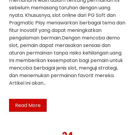
memahami lebih dalam tentang permainan ini
sebelum memasang taruhan dengan uang
nyata. Khususnya, slot online dari PG Soft dan
Pragmatic Play menawarkan berbagai tema dan
fitur inovatif yang dapat meningkatkan
pengalaman bermain.Dengan mencoba demo
slot, pemain dapat merasakan sensasi dan
aturan permainan tanpa risiko kehilangan uang.
Ini memberikan kesempatan bagi pemain untuk
mencoba berbagai jenis slot, menguji strategi,
dan menemukan permainan favorit mereka.
Artikel ini akan…
Read More