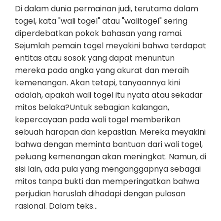
Di dalam dunia permainan judi, terutama dalam
togel, kata "wali togel" atau "walitogel" sering
diperdebatkan pokok bahasan yang ramai.
Sejumlah pemain togel meyakini bahwa terdapat
entitas atau sosok yang dapat menuntun
mereka pada angka yang akurat dan meraih
kemenangan. Akan tetapi, tanyaannya kini
adalah, apakah wali togel itu nyata atau sekadar
mitos belaka?Untuk sebagian kalangan,
kepercayaan pada wali togel memberikan
sebuah harapan dan kepastian. Mereka meyakini
bahwa dengan meminta bantuan dari wali togel,
peluang kemenangan akan meningkat. Namun, di
sisi lain, ada pula yang menganggapnya sebagai
mitos tanpa bukti dan memperingatkan bahwa
perjudian haruslah dihadapi dengan pulasan
rasional. Dalam teks…