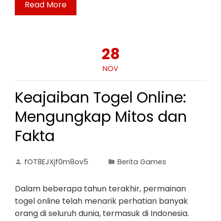
Read More
28
NOV
Keajaiban Togel Online:
Mengungkap Mitos dan
Fakta
fOT8EJXjf0m8ov5
Berita Games
Dalam beberapa tahun terakhir, permainan
togel online telah menarik perhatian banyak
orang di seluruh dunia, termasuk di Indonesia.