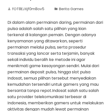
fOT8EJXjf0m8ov5
Berita Games
Di dalam alam permainan daring, permainan dari
pulsa adalah salah satu pilihan yang kian
terkenal di kalangan pemain. Dengan adanya
kenyamanan yang ditawarkan, seperti
permainan melalui pulsa, serta prosedur
transaksi yang lancar serta terjamin, banyak
sekali individu beralih ke metode ini agar
menikmati game kesayangan sendiri. Mulai dari
permainan deposit pulsa, hingga slot pulsa
Indosat, semua pilihan tersebut menyediakan
kemudahan tersendiri untuk gamers yang mau
bersantai tanpa repot.Indosat salah satu salah
satu provider telekomunikasi terbesar di
Indonesia, memberikan gamers untuk melakukan
aktivitas dengan mudah lewat permainan