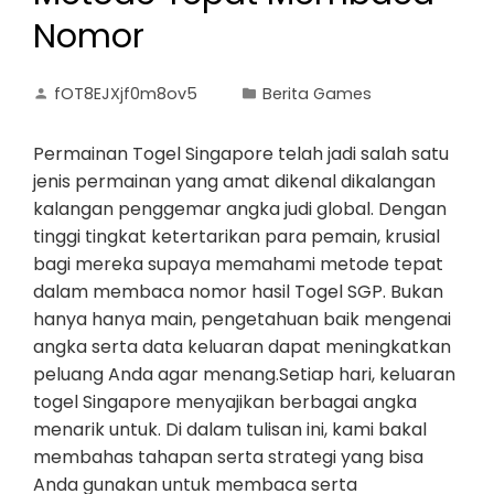
Nomor
fOT8EJXjf0m8ov5
Berita Games
Permainan Togel Singapore telah jadi salah satu
jenis permainan yang amat dikenal dikalangan
kalangan penggemar angka judi global. Dengan
tinggi tingkat ketertarikan para pemain, krusial
bagi mereka supaya memahami metode tepat
dalam membaca nomor hasil Togel SGP. Bukan
hanya hanya main, pengetahuan baik mengenai
angka serta data keluaran dapat meningkatkan
peluang Anda agar menang.Setiap hari, keluaran
togel Singapore menyajikan berbagai angka
menarik untuk. Di dalam tulisan ini, kami bakal
membahas tahapan serta strategi yang bisa
Anda gunakan untuk membaca serta