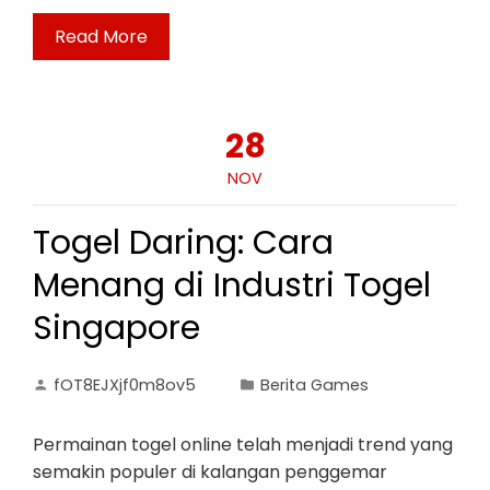
Read More
28
NOV
Togel Daring: Cara
Menang di Industri Togel
Singapore
fOT8EJXjf0m8ov5
Berita Games
Permainan togel online telah menjadi trend yang
semakin populer di kalangan penggemar