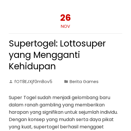
26
NOV
Supertogel: Lottosuper
yang Mengganti
Kehidupan
fOT8EJXjf0m8ov5
Berita Games
Super Togel sudah menjadi gelombang baru
dalam ranah gambling yang memberikan
harapan yang signifikan untuk sejumlah individu.
Dengan konsep yang mudah serta daya pikat
yang kuat, supertogel berhasil menggaet