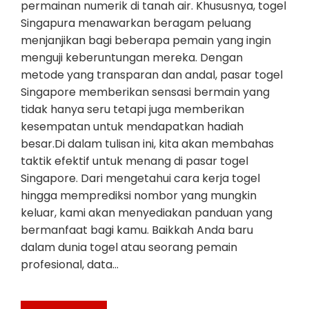
permainan numerik di tanah air. Khususnya, togel
Singapura menawarkan beragam peluang
menjanjikan bagi beberapa pemain yang ingin
menguji keberuntungan mereka. Dengan
metode yang transparan dan andal, pasar togel
Singapore memberikan sensasi bermain yang
tidak hanya seru tetapi juga memberikan
kesempatan untuk mendapatkan hadiah
besar.Di dalam tulisan ini, kita akan membahas
taktik efektif untuk menang di pasar togel
Singapore. Dari mengetahui cara kerja togel
hingga memprediksi nombor yang mungkin
keluar, kami akan menyediakan panduan yang
bermanfaat bagi kamu. Baikkah Anda baru
dalam dunia togel atau seorang pemain
profesional, data…