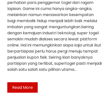
perhatian para penggemar togel dari ragam
lapisan. Game ini cuma hanya angka-angka,
melainkan namun menawarkan kesempatan
bagi membalik hidup menjadi lebih baik melalui
imbalan yang sangat menguntungkan.Seiring
dengan kemajuan industri teknologi, super togel
semakin mudah diakses secara lewat platform
online. Hal ini memungkinkan siapa saja untuk ikut
berpartisipasi perlu harus pergi menuju tempat
penjualan kupon fisik. Seiring kian banyaknya
partisipan yang terlibat, supertogel pasti menjadi
salah satu salah satu pilihan utama…
Read More