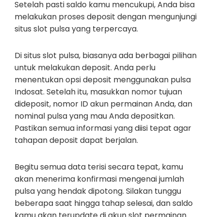
Setelah pasti saldo kamu mencukupi, Anda bisa
melakukan proses deposit dengan mengunjungi
situs slot pulsa yang terpercaya.
Di situs slot pulsa, biasanya ada berbagai pilihan
untuk melakukan deposit. Anda perlu
menentukan opsi deposit menggunakan pulsa
Indosat. Setelah itu, masukkan nomor tujuan
dideposit, nomor ID akun permainan Anda, dan
nominal pulsa yang mau Anda depositkan.
Pastikan semua informasi yang diisi tepat agar
tahapan deposit dapat berjalan.
Begitu semua data terisi secara tepat, kamu
akan menerima konfirmasi mengenai jumlah
pulsa yang hendak dipotong. Silakan tunggu
beberapa saat hingga tahap selesai, dan saldo
kamu akan terupdate di akun slot permainan.