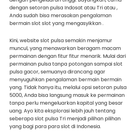
dengan setoran pulsa Indosat atau Tri atau ,
Anda sudah bisa merasakan pengalaman
bermain slot slot yang mengasyikkan .
Kini, website slot pulsa semakin menjamur
muncul, yang menawarkan beragam macam
permainan dengan fitur fitur menarik. Mulai dari
permainan pulsa tanpa potongan sampai slot
pulsa gacor, semuanya dirancang agar
menyuguhkan pengalaman bermain bermain
yang. Tidak hanya itu, melalui opsi setoran pulsa
5000, Anda bisa langsung masuk ke permainan
tanpa perlu mengeluarkan kapital yang besar
uang. Ayo kita eksplorasi lebih jauh tentang
seberapa slot pulsa Tri menjadi pilihan pilihan
yang bagi para para slot di Indonesia.