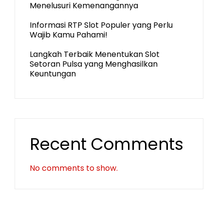
Menelusuri Kemenangannya
Informasi RTP Slot Populer yang Perlu
Wajib Kamu Pahami!
Langkah Terbaik Menentukan Slot
Setoran Pulsa yang Menghasilkan
Keuntungan
Recent Comments
No comments to show.