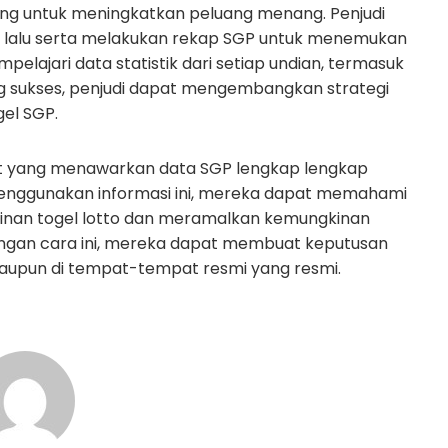
ting untuk meningkatkan peluang menang. Penjudi
ng lalu serta melakukan rekap SGP untuk menemukan
elajari data statistik dari setiap undian, termasuk
g sukses, penjudi dapat mengembangkan strategi
gel SGP.
rnet yang menawarkan data SGP lengkap lengkap
Menggunakan informasi ini, mereka dapat memahami
inan togel lotto dan meramalkan kemungkinan
Dengan cara ini, mereka dapat membuat keputusan
t maupun di tempat-tempat resmi yang resmi.