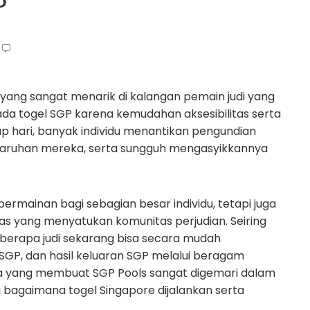
?
d yang sangat menarik di kalangan pemain judi yang
pada togel SGP karena kemudahan aksesibilitas serta
 hari, banyak individu menantikan pengundian
 taruhan mereka, serta sungguh mengasyikkannya
permainan bagi sebagian besar individu, tetapi juga
as yang menyatukan komunitas perjudian. Seiring
erapa judi sekarang bisa secara mudah
 SGP, dan hasil keluaran SGP melalui beragam
 apa yang membuat SGP Pools sangat digemari dalam
bagaimana togel Singapore dijalankan serta