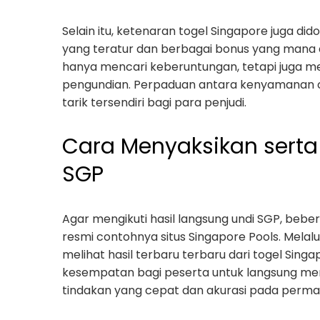
Selain itu, ketenaran togel Singapore juga di
yang teratur dan berbagai bonus yang mana di
hanya mencari keberuntungan, tetapi juga me
pengundian. Perpaduan antara kenyamanan on
tarik tersendiri bagi para penjudi.
Cara Menyaksikan serta
SGP
Agar mengikuti hasil langsung undi SGP, beb
resmi contohnya situs Singapore Pools. Melalui 
melihat hasil terbaru terbaru dari togel Sin
kesempatan bagi peserta untuk langsung men
tindakan yang cepat dan akurasi pada perma