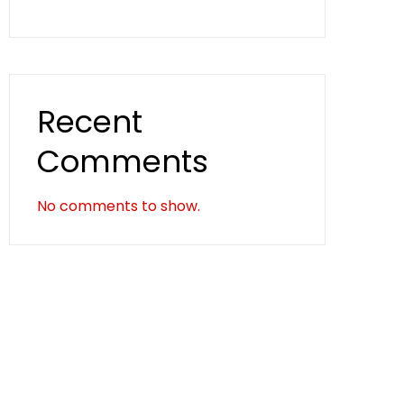
Recent
Comments
No comments to show.