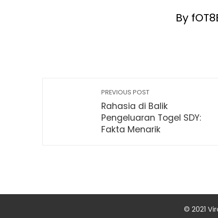
By fOT
PREVIOUS POST
Rahasia di Balik
Pengeluaran Togel SDY:
Fakta Menarik
© 2021 Vir