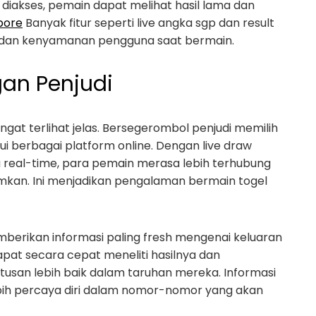
diakses, pemain dapat melihat hasil lama dan
pore
Banyak fitur seperti live angka sgp dan result
as dan kenyamanan pengguna saat bermain.
gan Penjudi
ngat terlihat jelas. Bersegerombol penjudi memilih
 berbagai platform online. Dengan live draw
 real-time, para pemain merasa lebih terhubung
mumkan. Ini menjadikan pengalaman bermain togel
memberikan informasi paling fresh mengenai keluaran
apat secara cepat meneliti hasilnya dan
usan lebih baik dalam taruhan mereka. Informasi
bih percaya diri dalam nomor-nomor yang akan