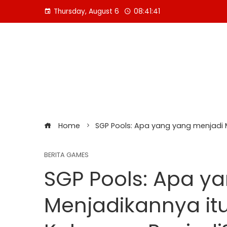
Skip
Thursday, August 6
08:41:41
to
content
Home
SGP Pools: Apa yang yang menjadi 
BERITA GAMES
SGP Pools: Apa y
Menjadikannya it