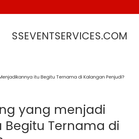
SSEVENTSERVICES.COM
Menjadikannya itu Begitu Ternama di Kalangan Penjudi?
ang yang menjadi
u Begitu Ternama di